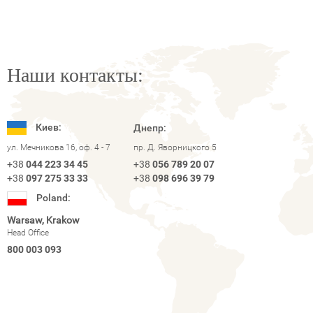
Наши контакты:
Киев:
Днепр:
ул. Мечникова 16, оф. 4 - 7
пр. Д. Яворницкого 5
+38
044 223 34 45
+38
056 789 20 07
+38
097 275 33 33
+38
098 696 39 79
Poland:
Warsaw, Krakow
Head Office
800 003 093