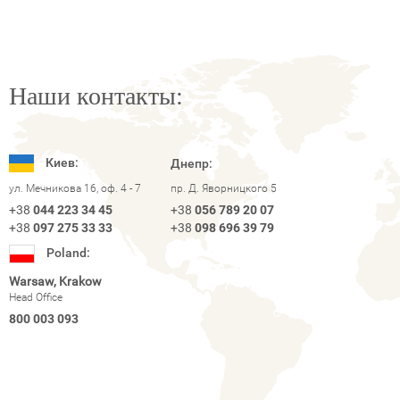
Наши контакты:
Киев:
Днепр:
ул. Мечникова 16, оф. 4 - 7
пр. Д. Яворницкого 5
+38
044 223 34 45
+38
056 789 20 07
+38
097 275 33 33
+38
098 696 39 79
Poland:
Warsaw, Krakow
Head Office
800 003 093