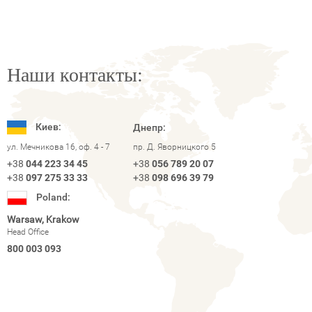
Наши контакты:
Киев:
Днепр:
ул. Мечникова 16, оф. 4 - 7
пр. Д. Яворницкого 5
+38
044 223 34 45
+38
056 789 20 07
+38
097 275 33 33
+38
098 696 39 79
Poland:
Warsaw, Krakow
Head Office
800 003 093