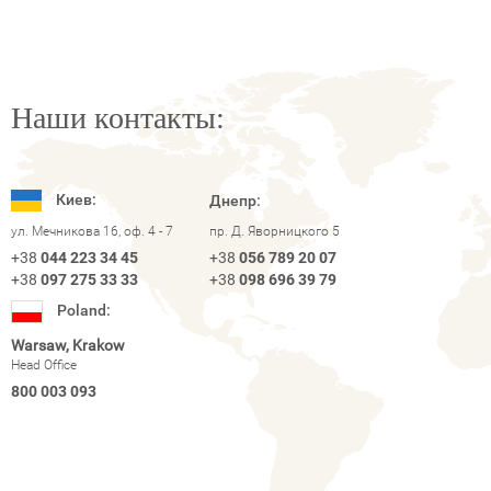
Наши контакты:
Киев:
Днепр:
ул. Мечникова 16, оф. 4 - 7
пр. Д. Яворницкого 5
+38
044 223 34 45
+38
056 789 20 07
+38
097 275 33 33
+38
098 696 39 79
Poland:
Warsaw, Krakow
Head Office
800 003 093