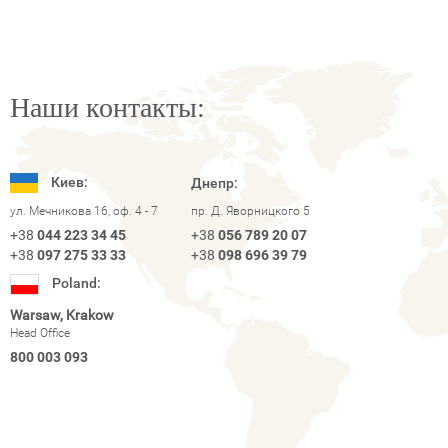
Наши контакты:
Киев:
Днепр:
ул. Мечникова 16, оф. 4 - 7
пр. Д. Яворницкого 5
+38
044 223 34 45
+38
056 789 20 07
+38
097 275 33 33
+38
098 696 39 79
Poland:
Warsaw, Krakow
Head Office
800 003 093