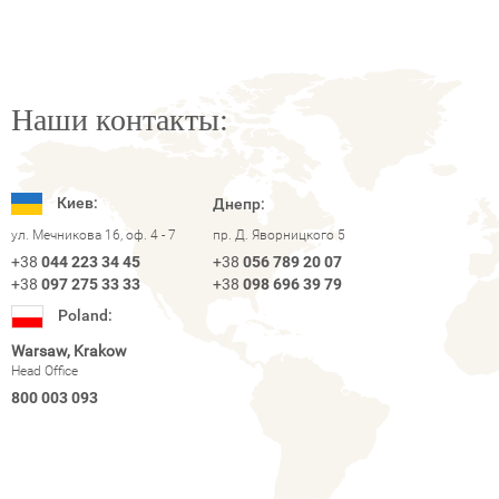
Наши контакты:
Киев:
Днепр:
ул. Мечникова 16, оф. 4 - 7
пр. Д. Яворницкого 5
+38
044 223 34 45
+38
056 789 20 07
+38
097 275 33 33
+38
098 696 39 79
Poland:
Warsaw, Krakow
Head Office
800 003 093