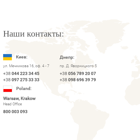
Наши контакты:
Киев:
Днепр:
ул. Мечникова 16, оф. 4 - 7
пр. Д. Яворницкого 5
+38
044 223 34 45
+38
056 789 20 07
+38
097 275 33 33
+38
098 696 39 79
Poland:
Warsaw, Krakow
Head Office
800 003 093