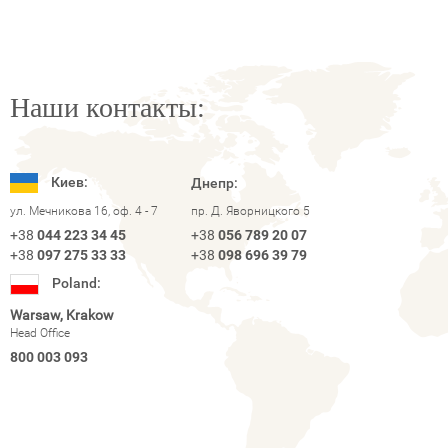
Наши контакты:
Киев:
Днепр:
ул. Мечникова 16, оф. 4 - 7
пр. Д. Яворницкого 5
+38
044 223 34 45
+38
056 789 20 07
+38
097 275 33 33
+38
098 696 39 79
Poland:
Warsaw, Krakow
Head Office
800 003 093