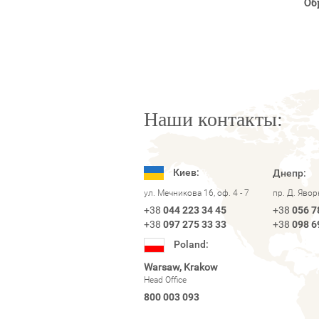
Об
Наши контакты:
Киев:
Днепр:
ул. Мечникова 16, оф. 4 - 7
пр. Д. Яво
+38
044 223 34 45
+38
056 7
+38
097 275 33 33
+38
098 6
Poland:
Warsaw, Krakow
Head Office
800 003 093