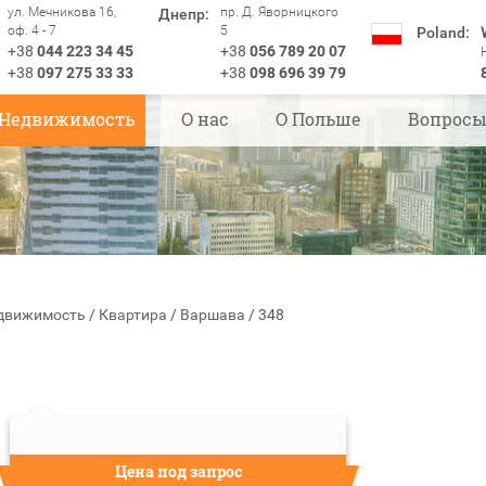
ул. Мечникова 16,
пр. Д. Яворницкого
Днепр:
оф. 4 - 7
5
Poland:
+38
044 223 34 45
+38
056 789 20 07
+38
097 275 33 33
+38
098 696 39 79
Недвижимость
О нас
О Польше
Вопрос
движимость
/
Квартира
/
Варшава
/
348
Цена под запрос