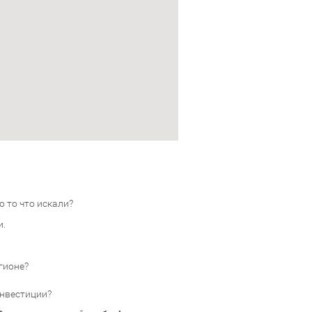
 то что искали?
и.
гионе?
инвестиции?