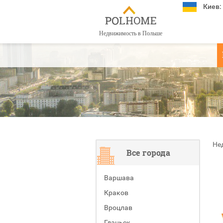
Киев:
Недвижимость в Польше
Не
Все города
Варшава
Краков
Вроцлав
Гданьск