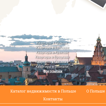
Квартиры в Польше
Квартиры в Варшаве
Квартиры в Кракове
Квартиры в Вроцлаве
Квартиры в Гданьске
Квартиры в Познани
Все ссылки
Квартиры в Люблине
с
Каталог недвижимости в Польше
О Польше
Контакты