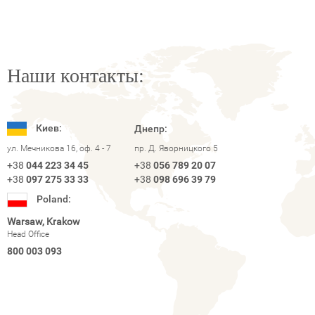
Наши контакты:
Киев:
Днепр:
ул. Мечникова 16, оф. 4 - 7
пр. Д. Яворницкого 5
+38
044 223 34 45
+38
056 789 20 07
+38
097 275 33 33
+38
098 696 39 79
Poland:
Warsaw, Krakow
Head Office
800 003 093