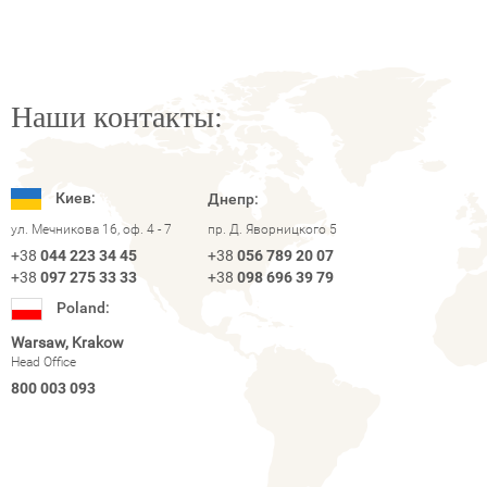
Наши контакты:
Киев:
Днепр:
ул. Мечникова 16, оф. 4 - 7
пр. Д. Яворницкого 5
+38
044 223 34 45
+38
056 789 20 07
+38
097 275 33 33
+38
098 696 39 79
Poland:
Warsaw, Krakow
Head Office
800 003 093