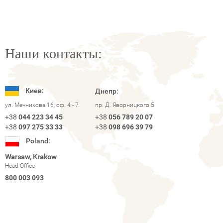
Наши контакты:
Киев:
Днепр:
ул. Мечникова 16, оф. 4 - 7
пр. Д. Яворницкого 5
+38
044 223 34 45
+38
056 789 20 07
+38
097 275 33 33
+38
098 696 39 79
Poland:
Warsaw, Krakow
Head Office
800 003 093