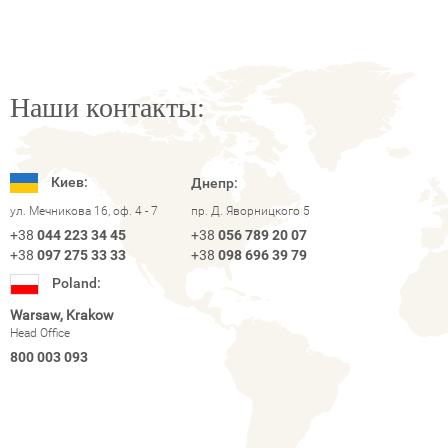
Наши контакты:
Киев:
Днепр:
ул. Мечникова 16, оф. 4 - 7
пр. Д. Яворницкого 5
+38
044 223 34 45
+38
056 789 20 07
+38
097 275 33 33
+38
098 696 39 79
Poland:
Warsaw, Krakow
Head Office
800 003 093