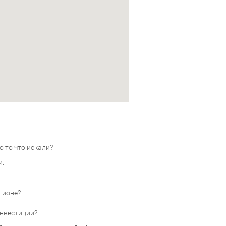
 то что искали?
и.
гионе?
инвестиции?