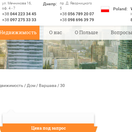
ул. Мечникова 16,
пр. Д. Яворницкого
Днепр:
оф. 4 - 7
5
Poland:
+38
044 223 34 45
+38
056 789 20 07
+38
097 275 33 33
+38
098 696 39 79
Недвижимость
О нас
О Польше
Вопрос
движимость
/
Дом
/
Варшава
/
30
Цена под запрос