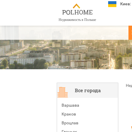
Киев:
Недвижимость в Польше
Не
Все города
Варшава
Краков
Вроцлав
Гданьск