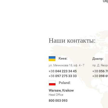
Об
Наши контакты:
Киев:
Днепр:
ул. Мечникова 16, оф. 4 - 7
пр. Д. Яво
+38
044 223 34 45
+38
056 7
+38
097 275 33 33
+38
098 6
Poland:
Warsaw, Krakow
Head Office
800 003 093