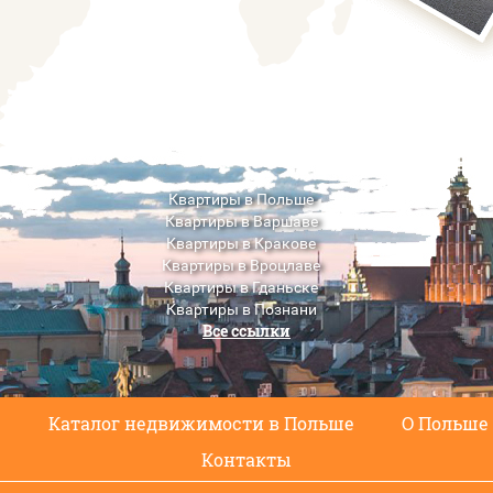
Квартиры в Польше
Квартиры в Варшаве
Квартиры в Кракове
Квартиры в Вроцлаве
Квартиры в Гданьске
Квартиры в Познани
Все ссылки
Квартиры в Люблине
с
Каталог недвижимости в Польше
О Польше
Контакты