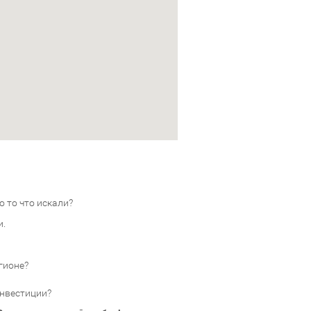
 то что искали?
и.
гионе?
инвестиции?