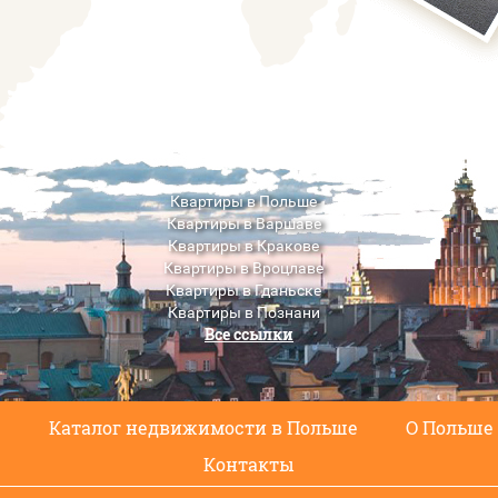
Квартиры в Польше
Квартиры в Варшаве
Квартиры в Кракове
Квартиры в Вроцлаве
Квартиры в Гданьске
Квартиры в Познани
Все ссылки
Квартиры в Люблине
с
Каталог недвижимости в Польше
О Польше
Контакты