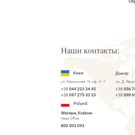
Об
Наши контакты:
Киев:
Днепр:
ул. Мечникова 16, оф. 4 - 7
пр. Д. Яво
+38
044 223 34 45
+38
056 7
+38
097 275 33 33
+38
098 6
Poland:
Warsaw, Krakow
Head Office
800 003 093