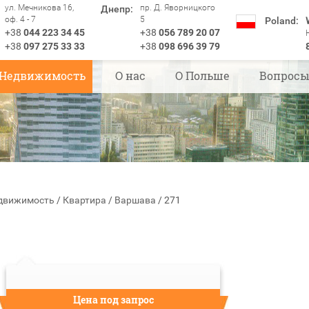
ул. Мечникова 16,
пр. Д. Яворницкого
Днепр:
оф. 4 - 7
5
Poland:
+38
044 223 34 45
+38
056 789 20 07
+38
097 275 33 33
+38
098 696 39 79
Недвижимость
О нас
О Польше
Вопрос
движимость
/
Квартира
/
Варшава
/
271
Цена под запрос