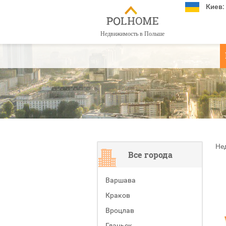
Киев:
Недвижимость в Польше
Не
Все города
Варшава
Краков
Вроцлав
Гданьск