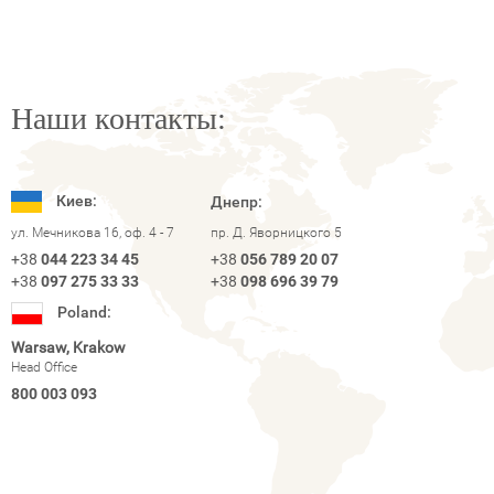
Наши контакты:
Киев:
Днепр:
ул. Мечникова 16, оф. 4 - 7
пр. Д. Яворницкого 5
+38
044 223 34 45
+38
056 789 20 07
+38
097 275 33 33
+38
098 696 39 79
Poland:
Warsaw, Krakow
Head Office
800 003 093