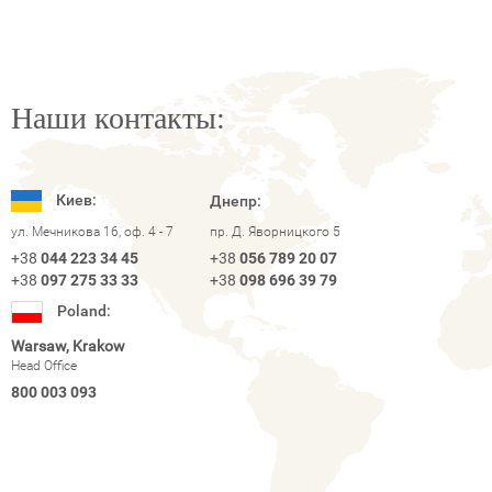
Наши контакты:
Киев:
Днепр:
ул. Мечникова 16, оф. 4 - 7
пр. Д. Яворницкого 5
+38
044 223 34 45
+38
056 789 20 07
+38
097 275 33 33
+38
098 696 39 79
Poland:
Warsaw, Krakow
Head Office
800 003 093