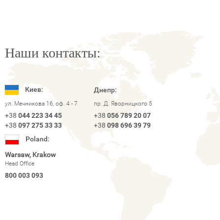
Наши контакты:
Киев:
Днепр:
ул. Мечникова 16, оф. 4 - 7
пр. Д. Яворницкого 5
+38
044 223 34 45
+38
056 789 20 07
+38
097 275 33 33
+38
098 696 39 79
Poland:
Warsaw, Krakow
Head Office
800 003 093