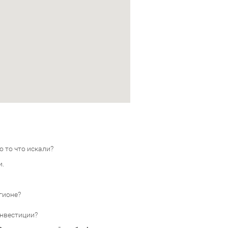
 то что искали?
и.
гионе?
инвестиции?