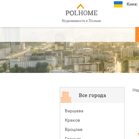
Киев:
Недвижимость в Польше
Не
Все города
Варшава
Краков
Вроцлав
Гданьск