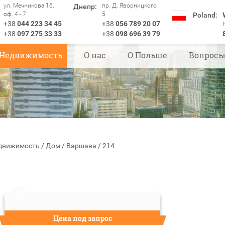
ул. Мечникова 16,
пр. Д. Яворницкого
Днепр:
оф. 4 - 7
5
Poland:
+38
044 223 34 45
+38
056 789 20 07
+38
097 275 33 33
+38
098 696 39 79
Недвижимость
О нас
О Польше
Вопрос
движимость
/
Дом
/
Варшава
/
214
Цена под запрос