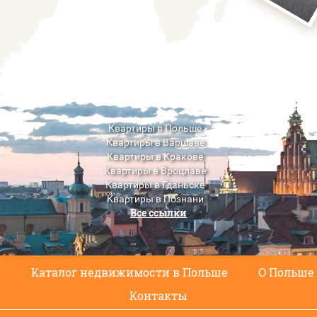
Квартиры в Польше
Квартиры в Варшаве
Квартиры в Кракове
Квартиры в Вроцлаве
Квартиры в Гданьске
Квартиры в Познани
Все ссылки
Квартиры в Люблине
с
Каталог недвижимости в Польше
О Польше
Контакты