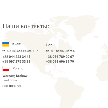
Наши контакты:
Киев:
Днепр:
ул. Мечникова 16, оф. 4 - 7
пр. Д. Яворницкого 5
+38
044 223 34 45
+38
056 789 20 07
+38
097 275 33 33
+38
098 696 39 79
Poland:
Warsaw, Krakow
Head Office
800 003 093