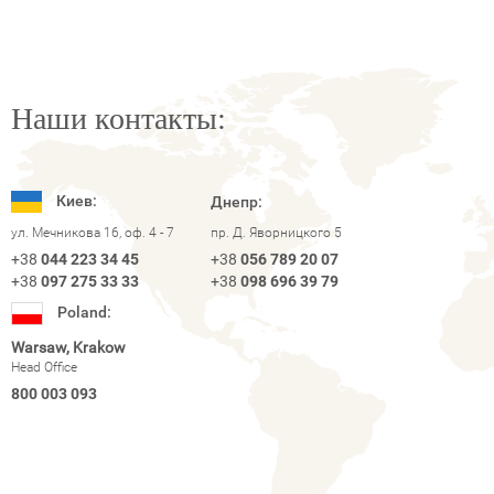
Наши контакты:
Киев:
Днепр:
ул. Мечникова 16, оф. 4 - 7
пр. Д. Яворницкого 5
+38
044 223 34 45
+38
056 789 20 07
+38
097 275 33 33
+38
098 696 39 79
Poland:
Warsaw, Krakow
Head Office
800 003 093