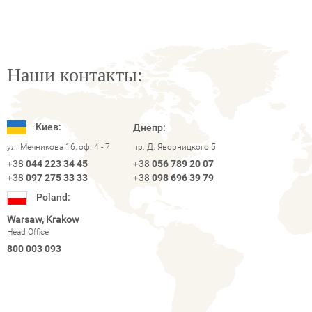
Наши контакты:
Киев:
Днепр:
ул. Мечникова 16, оф. 4 - 7
пр. Д. Яворницкого 5
+38
044 223 34 45
+38
056 789 20 07
+38
097 275 33 33
+38
098 696 39 79
Poland:
Warsaw, Krakow
Head Office
800 003 093