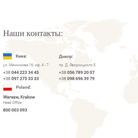
Наши контакты:
Киев:
Днепр:
ул. Мечникова 16, оф. 4 - 7
пр. Д. Яворницкого 5
+38
044 223 34 45
+38
056 789 20 07
+38
097 275 33 33
+38
098 696 39 79
Poland:
Warsaw, Krakow
Head Office
800 003 093