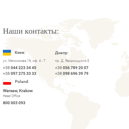
Наши контакты:
Киев:
Днепр:
ул. Мечникова 16, оф. 4 - 7
пр. Д. Яворницкого 5
+38
044 223 34 45
+38
056 789 20 07
+38
097 275 33 33
+38
098 696 39 79
Poland:
Warsaw, Krakow
Head Office
800 003 093