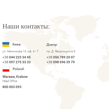
Наши контакты:
Киев:
Днепр:
ул. Мечникова 16, оф. 4 - 7
пр. Д. Яворницкого 5
+38
044 223 34 45
+38
056 789 20 07
+38
097 275 33 33
+38
098 696 39 79
Poland:
Warsaw, Krakow
Head Office
800 003 093