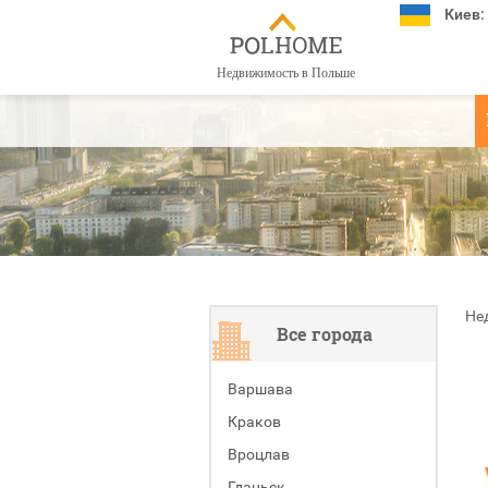
Киев:
Недвижимость в Польше
Не
Все города
Варшава
Краков
Вроцлав
Гданьск