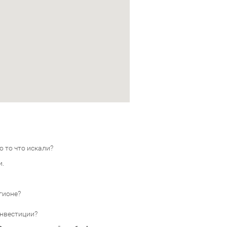
 то что искали?
и.
гионе?
инвестиции?