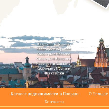
Квартиры в Польше
Квартиры в Варшаве
Квартиры в Кракове
Квартиры в Вроцлаве
Квартиры в Гданьске
Квартиры в Познани
Все ссылки
Квартиры в Люблине
с
Каталог недвижимости в Польше
О Польше
Контакты