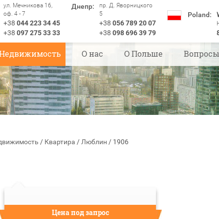
ул. Мечникова 16,
пр. Д. Яворницкого
Днепр:
оф. 4 - 7
5
Poland:
+38
044 223 34 45
+38
056 789 20 07
+38
097 275 33 33
+38
098 696 39 79
Недвижимость
О нас
О Польше
Вопрос
движимость
/
Квартира
/
Люблин
/
1906
Цена под запрос