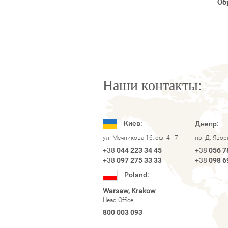
Об
Наши контакты:
Киев:
Днепр:
ул. Мечникова 16, оф. 4 - 7
пр. Д. Яво
+38
044 223 34 45
+38
056 7
+38
097 275 33 33
+38
098 6
Poland:
Warsaw, Krakow
Head Office
800 003 093