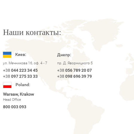
Наши контакты:
Киев:
Днепр:
ул. Мечникова 16, оф. 4 - 7
пр. Д. Яворницкого 5
+38
044 223 34 45
+38
056 789 20 07
+38
097 275 33 33
+38
098 696 39 79
Poland:
Warsaw, Krakow
Head Office
800 003 093