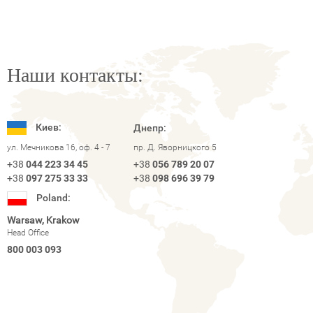
Наши контакты:
Киев:
Днепр:
ул. Мечникова 16, оф. 4 - 7
пр. Д. Яворницкого 5
+38
044 223 34 45
+38
056 789 20 07
+38
097 275 33 33
+38
098 696 39 79
Poland:
Warsaw, Krakow
Head Office
800 003 093