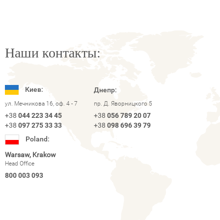
Наши контакты:
Киев:
Днепр:
ул. Мечникова 16, оф. 4 - 7
пр. Д. Яворницкого 5
+38
044 223 34 45
+38
056 789 20 07
+38
097 275 33 33
+38
098 696 39 79
Poland:
Warsaw, Krakow
Head Office
800 003 093