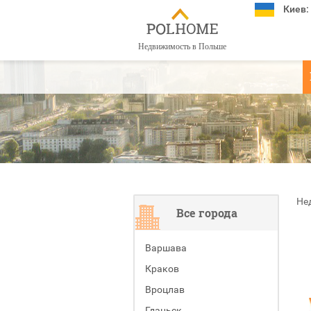
Киев:
Недвижимость в Польше
Не
Все города
Варшава
Краков
Вроцлав
Гданьск