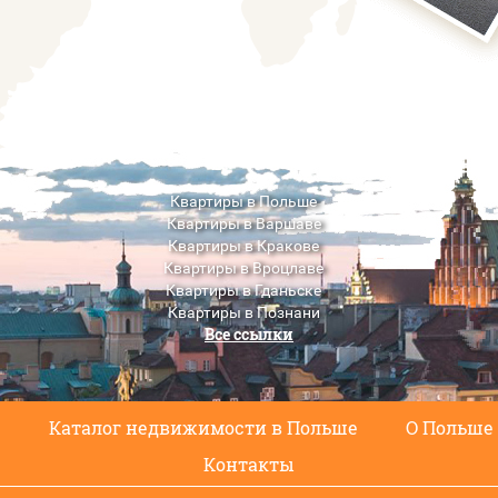
Квартиры в Польше
Квартиры в Варшаве
Квартиры в Кракове
Квартиры в Вроцлаве
Квартиры в Гданьске
Квартиры в Познани
Все ссылки
Квартиры в Люблине
с
Каталог недвижимости в Польше
О Польше
Контакты