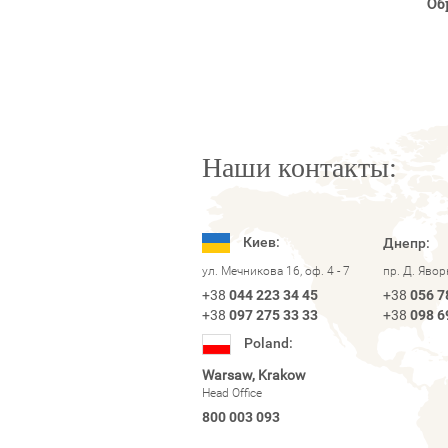
Об
Наши контакты:
Киев:
Днепр:
ул. Мечникова 16, оф. 4 - 7
пр. Д. Яво
+38
044 223 34 45
+38
056 7
+38
097 275 33 33
+38
098 6
Poland:
Warsaw, Krakow
Head Office
800 003 093