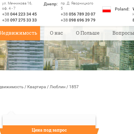
ул. Мечникова 16,
пр. Д. Яворницкого
Днепр:
оф. 4 - 7
5
Poland:
+38
044 223 34 45
+38
056 789 20 07
+38
097 275 33 33
+38
098 696 39 79
Недвижимость
О нас
О Польше
Вопрос
движимость
/
Квартира
/
Люблин
/
1857
Цена под запрос