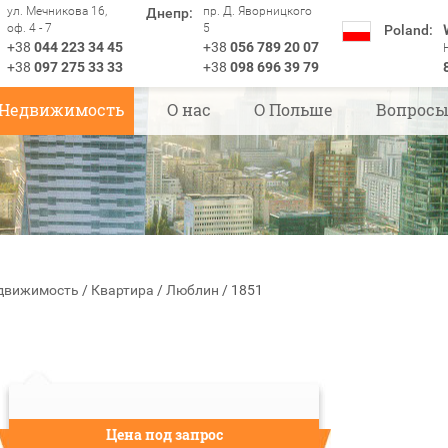
ул. Мечникова 16,
пр. Д. Яворницкого
Днепр:
оф. 4 - 7
5
Poland:
+38
044 223 34 45
+38
056 789 20 07
+38
097 275 33 33
+38
098 696 39 79
Недвижимость
О нас
О Польше
Вопрос
движимость
/
Квартира
/
Люблин
/
1851
Цена под запрос