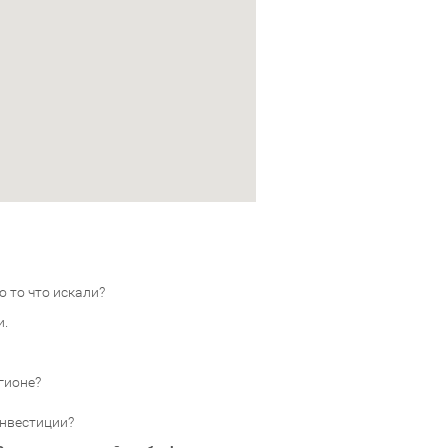
 то что искали?
и.
гионе?
инвестиции?