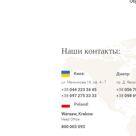
Об
Наши контакты:
Киев:
Днепр:
ул. Мечникова 16, оф. 4 - 7
пр. Д. Яво
+38
044 223 34 45
+38
056 7
+38
097 275 33 33
+38
098 6
Poland:
Warsaw, Krakow
Head Office
800 003 093