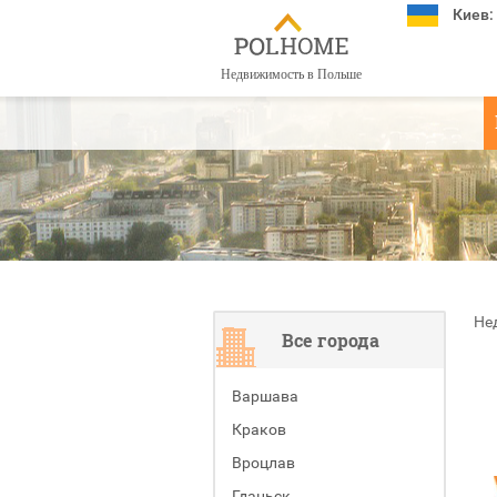
Киев:
Недвижимость в Польше
Не
Все города
Варшава
Краков
Вроцлав
Гданьск