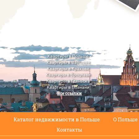
Квартиры в Польше
Квартиры в Варшаве
Квартиры в Кракове
Квартиры в Вроцлаве
Квартиры в Гданьске
Квартиры в Познани
Все ссылки
Квартиры в Люблине
с
Каталог недвижимости в Польше
О Польше
Контакты