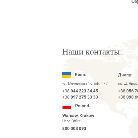
Об
Наши контакты:
Киев:
Днепр:
ул. Мечникова 16, оф. 4 - 7
пр. Д. Яво
+38
044 223 34 45
+38
056 7
+38
097 275 33 33
+38
098 6
Poland:
Warsaw, Krakow
Head Office
800 003 093