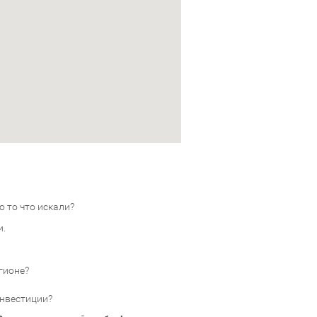
 то что искали?
и.
гионе?
инвестиции?