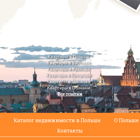
Квартиры в Польше
Квартиры в Варшаве
Квартиры в Кракове
Квартиры в Вроцлаве
Квартиры в Гданьске
Квартиры в Познани
Все ссылки
Квартиры в Люблине
с
Каталог недвижимости в Польше
О Польше
Контакты