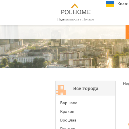
Киев:
Недвижимость в Польше
Не
Все города
Варшава
Краков
Вроцлав
Гданьск