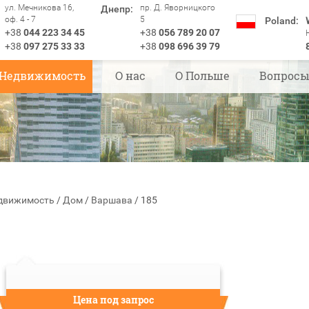
ул. Мечникова 16,
пр. Д. Яворницкого
Днепр:
оф. 4 - 7
5
Poland:
+38
044 223 34 45
+38
056 789 20 07
+38
097 275 33 33
+38
098 696 39 79
Недвижимость
О нас
О Польше
Вопрос
движимость
/
Дом
/
Варшава
/
185
Цена под запрос