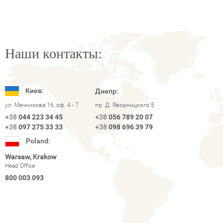
Наши контакты:
Киев:
Днепр:
ул. Мечникова 16, оф. 4 - 7
пр. Д. Яворницкого 5
+38
044 223 34 45
+38
056 789 20 07
+38
097 275 33 33
+38
098 696 39 79
Poland:
Warsaw, Krakow
Head Office
800 003 093