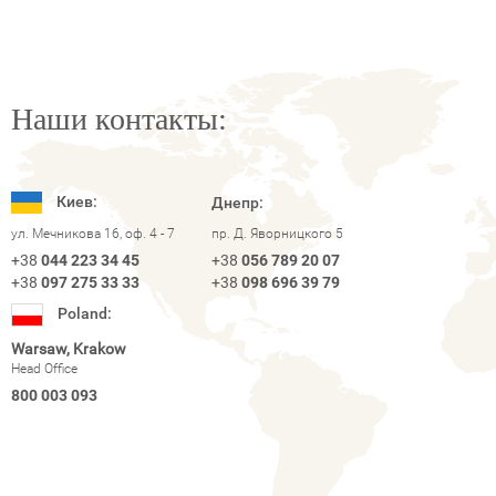
Наши контакты:
Киев:
Днепр:
ул. Мечникова 16, оф. 4 - 7
пр. Д. Яворницкого 5
+38
044 223 34 45
+38
056 789 20 07
+38
097 275 33 33
+38
098 696 39 79
Poland:
Warsaw, Krakow
Head Office
800 003 093