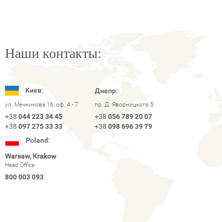
Наши контакты:
Киев:
Днепр:
ул. Мечникова 16, оф. 4 - 7
пр. Д. Яворницкого 5
+38
044 223 34 45
+38
056 789 20 07
+38
097 275 33 33
+38
098 696 39 79
Poland:
Warsaw, Krakow
Head Office
800 003 093