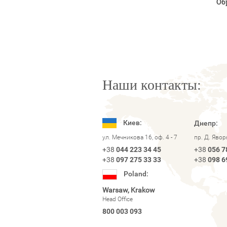
Об
Наши контакты:
Киев:
Днепр:
ул. Мечникова 16, оф. 4 - 7
пр. Д. Яво
+38
044 223 34 45
+38
056 7
+38
097 275 33 33
+38
098 6
Poland:
Warsaw, Krakow
Head Office
800 003 093