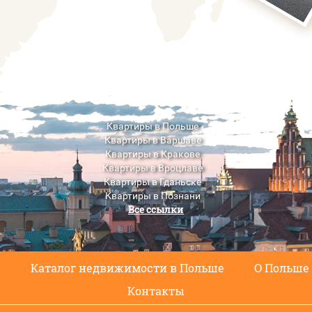
Квартиры в Польше
Квартиры в Варшаве
Квартиры в Кракове
Квартиры в Вроцлаве
Квартиры в Гданьске
Квартиры в Познани
Все ссылки
Квартиры в Люблине
с
Каталог недвижимости в Польше
О Польше
Контакты