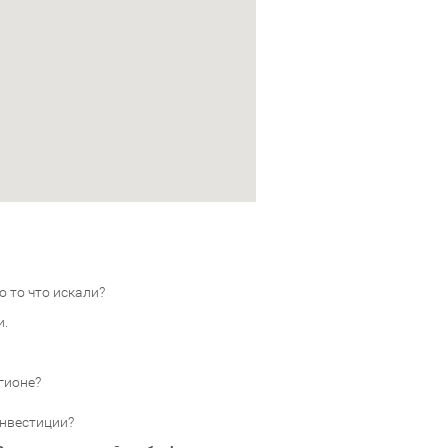
 то что искали?
и.
гионе?
инвестиции?