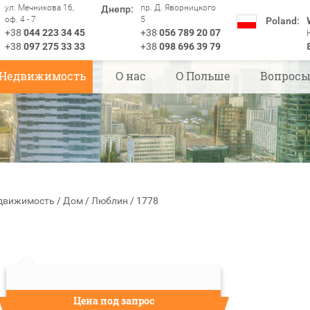
ул. Мечникова 16,
пр. Д. Яворницкого
Днепр:
оф. 4 - 7
5
Poland:
+38
044 223 34 45
+38
056 789 20 07
+38
097 275 33 33
+38
098 696 39 79
Недвижимость
О нас
О Польше
Вопрос
движимость
/
Дом
/
Люблин
/
1778
Цена под запрос