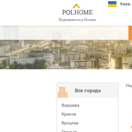
Киев:
Недвижимость в Польше
Не
Все города
Варшава
Краков
Вроцлав
Гданьск