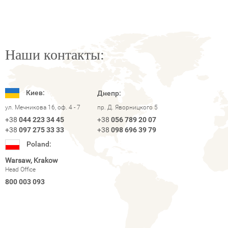
Наши контакты:
Киев:
Днепр:
ул. Мечникова 16, оф. 4 - 7
пр. Д. Яворницкого 5
+38
044 223 34 45
+38
056 789 20 07
+38
097 275 33 33
+38
098 696 39 79
Poland:
Warsaw, Krakow
Head Office
800 003 093