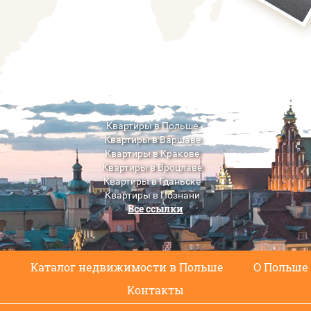
Квартиры в Польше
Квартиры в Варшаве
Квартиры в Кракове
Квартиры в Вроцлаве
Квартиры в Гданьске
Квартиры в Познани
Все ссылки
Квартиры в Люблине
с
Каталог недвижимости в Польше
О Польше
Контакты