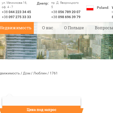
ул. Мечникова 16,
пр. Д. Яворницкого
Днепр:
оф. 4 - 7
5
Poland:
+38
044 223 34 45
+38
056 789 20 07
+38
097 275 33 33
+38
098 696 39 79
Недвижимость
О нас
О Польше
Вопрос
движимость
/
Дом
/
Люблин
/
1761
Цена под запрос