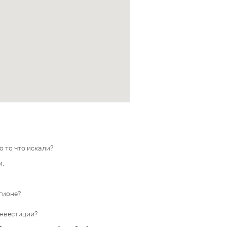
 то что искали?
и.
гионе?
инвестиции?