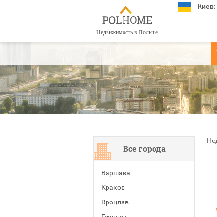
Киев:
Недвижимость в Польше
Не
Все города
Варшава
Краков
Вроцлав
Гданьск