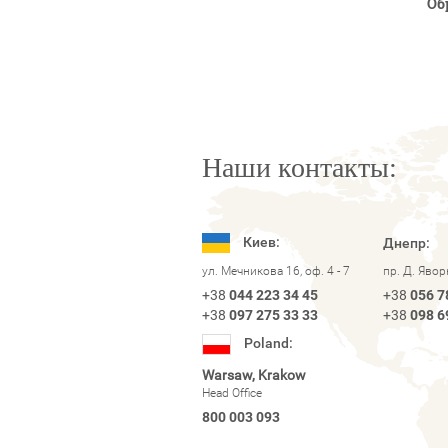
Об
Наши контакты:
Киев:
Днепр:
ул. Мечникова 16, оф. 4 - 7
пр. Д. Яво
+38
044 223 34 45
+38
056 7
+38
097 275 33 33
+38
098 6
Poland:
Warsaw, Krakow
Head Office
800 003 093