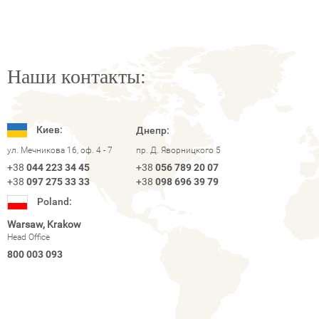
Наши контакты:
Киев:
Днепр:
ул. Мечникова 16, оф. 4 - 7
пр. Д. Яворницкого 5
+38
044 223 34 45
+38
056 789 20 07
+38
097 275 33 33
+38
098 696 39 79
Poland:
Warsaw, Krakow
Head Office
800 003 093