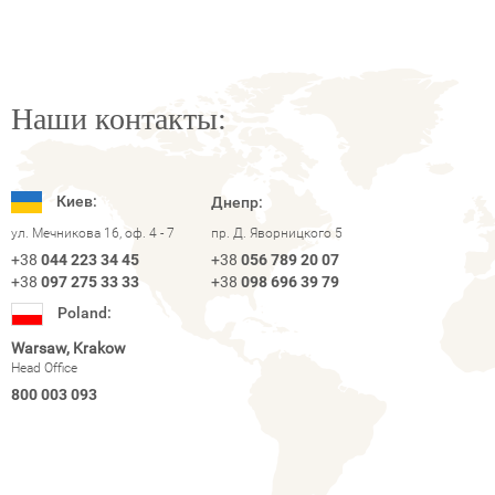
Наши контакты:
Киев:
Днепр:
ул. Мечникова 16, оф. 4 - 7
пр. Д. Яворницкого 5
+38
044 223 34 45
+38
056 789 20 07
+38
097 275 33 33
+38
098 696 39 79
Poland:
Warsaw, Krakow
Head Office
800 003 093