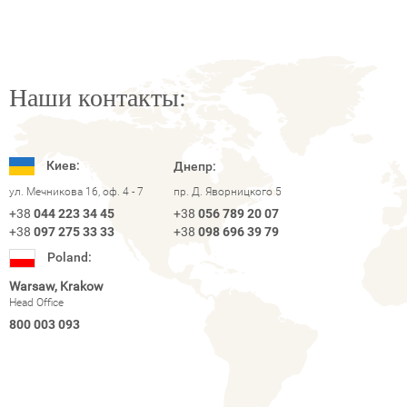
Наши контакты:
Киев:
Днепр:
ул. Мечникова 16, оф. 4 - 7
пр. Д. Яворницкого 5
+38
044 223 34 45
+38
056 789 20 07
+38
097 275 33 33
+38
098 696 39 79
Poland:
Warsaw, Krakow
Head Office
800 003 093