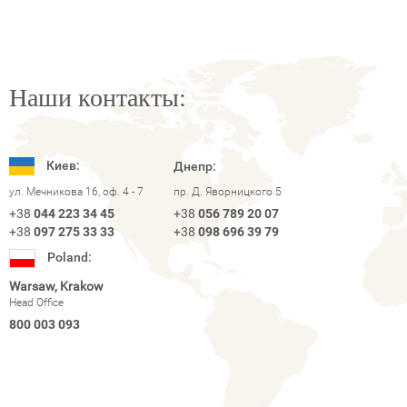
Наши контакты:
Киев:
Днепр:
ул. Мечникова 16, оф. 4 - 7
пр. Д. Яворницкого 5
+38
044 223 34 45
+38
056 789 20 07
+38
097 275 33 33
+38
098 696 39 79
Poland:
Warsaw, Krakow
Head Office
800 003 093