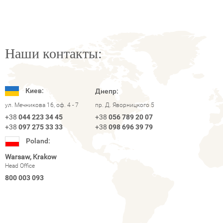
Наши контакты:
Киев:
Днепр:
ул. Мечникова 16, оф. 4 - 7
пр. Д. Яворницкого 5
+38
044 223 34 45
+38
056 789 20 07
+38
097 275 33 33
+38
098 696 39 79
Poland:
Warsaw, Krakow
Head Office
800 003 093