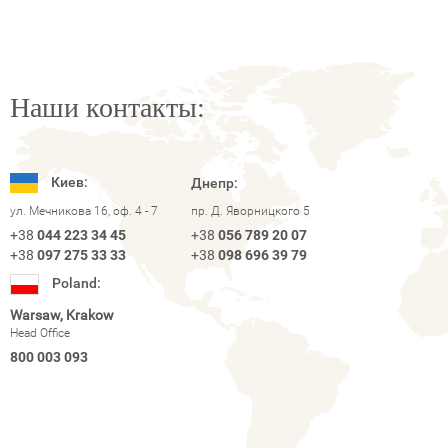
Наши контакты:
Киев:
Днепр:
ул. Мечникова 16, оф. 4 - 7
пр. Д. Яворницкого 5
+38
044 223 34 45
+38
056 789 20 07
+38
097 275 33 33
+38
098 696 39 79
Poland:
Warsaw, Krakow
Head Office
800 003 093