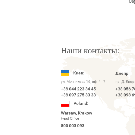
Об
Наши контакты:
Киев:
Днепр:
ул. Мечникова 16, оф. 4 - 7
пр. Д. Яво
+38
044 223 34 45
+38
056 7
+38
097 275 33 33
+38
098 6
Poland:
Warsaw, Krakow
Head Office
800 003 093