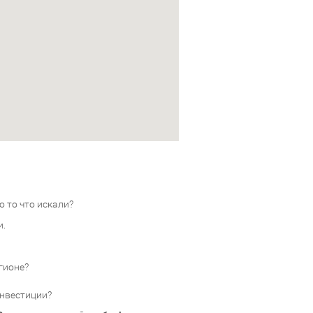
 то что искали?
и.
гионе?
инвестиции?