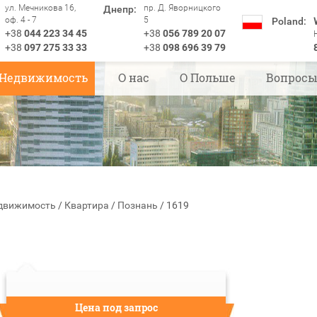
ул. Мечникова 16,
пр. Д. Яворницкого
Днепр:
оф. 4 - 7
5
Poland:
+38
044 223 34 45
+38
056 789 20 07
+38
097 275 33 33
+38
098 696 39 79
Недвижимость
О нас
О Польше
Вопрос
движимость
/
Квартира
/
Познань
/
1619
Цена под запрос