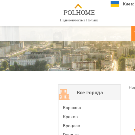
Киев:
Недвижимость в Польше
Не
Все города
Варшава
Краков
Вроцлав
Гданьск