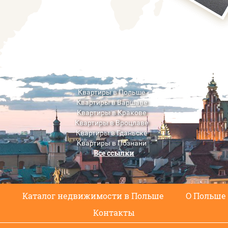
Квартиры в Польше
Квартиры в Варшаве
Квартиры в Кракове
Квартиры в Вроцлаве
Квартиры в Гданьске
Квартиры в Познани
Все ссылки
Квартиры в Люблине
с
Каталог недвижимости в Польше
О Польше
Контакты