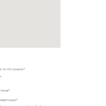
 то что искали?
и.
гионе?
инвестиции?