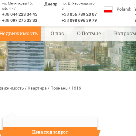
ул. Мечникова 16,
пр. Д. Яворницкого
Днепр:
оф. 4 - 7
5
Poland:
+38
044 223 34 45
+38
056 789 20 07
+38
097 275 33 33
+38
098 696 39 79
Недвижимость
О нас
О Польше
Вопрос
движимость
/
Квартира
/
Познань
/
1616
Цена под запрос