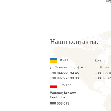
Об
Наши контакты:
Киев:
Днепр:
ул. Мечникова 16, оф. 4 - 7
пр. Д. Яво
+38
044 223 34 45
+38
056 7
+38
097 275 33 33
+38
098 6
Poland:
Warsaw, Krakow
Head Office
800 003 093