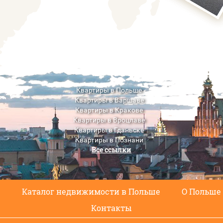
Квартиры в Польше
Квартиры в Варшаве
Квартиры в Кракове
Квартиры в Вроцлаве
Квартиры в Гданьске
Квартиры в Познани
Все ссылки
Квартиры в Люблине
с
Каталог недвижимости в Польше
О Польше
Контакты