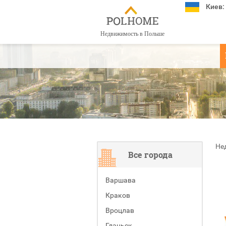
Киев:
Недвижимость в Польше
Не
Все города
Варшава
Краков
Вроцлав
Гданьск