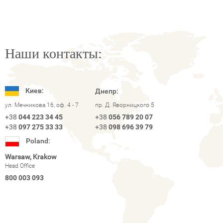
Наши контакты:
Киев:
Днепр:
ул. Мечникова 16, оф. 4 - 7
пр. Д. Яворницкого 5
+38
044 223 34 45
+38
056 789 20 07
+38
097 275 33 33
+38
098 696 39 79
Poland:
Warsaw, Krakow
Head Office
800 003 093