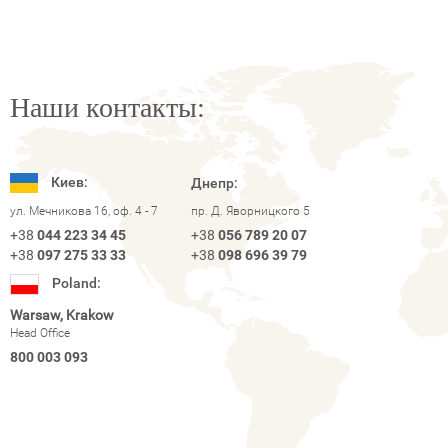
Наши контакты:
Киев:
Днепр:
ул. Мечникова 16, оф. 4 - 7
пр. Д. Яворницкого 5
+38
044 223 34 45
+38
056 789 20 07
+38
097 275 33 33
+38
098 696 39 79
Poland:
Warsaw, Krakow
Head Office
800 003 093