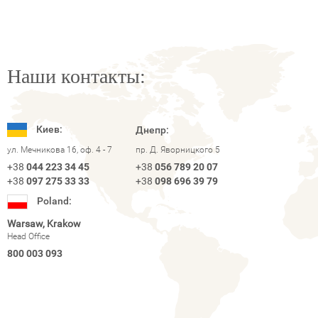
Наши контакты:
Киев:
Днепр:
ул. Мечникова 16, оф. 4 - 7
пр. Д. Яворницкого 5
+38
044 223 34 45
+38
056 789 20 07
+38
097 275 33 33
+38
098 696 39 79
Poland:
Warsaw, Krakow
Head Office
800 003 093