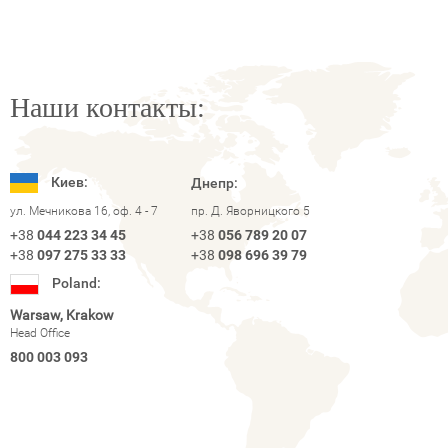
Наши контакты:
Киев:
Днепр:
ул. Мечникова 16, оф. 4 - 7
пр. Д. Яворницкого 5
+38
044 223 34 45
+38
056 789 20 07
+38
097 275 33 33
+38
098 696 39 79
Poland:
Warsaw, Krakow
Head Office
800 003 093